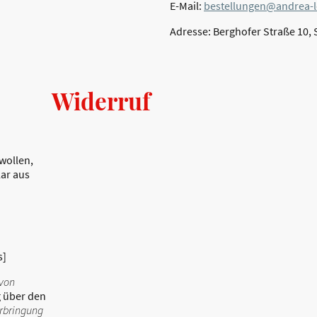
E-Mail:
bestellungen@andrea-l
Adresse: Berghofer Straße 10,
Widerruf
wollen,
lar aus
s]
 von
g über den
 Erbringung